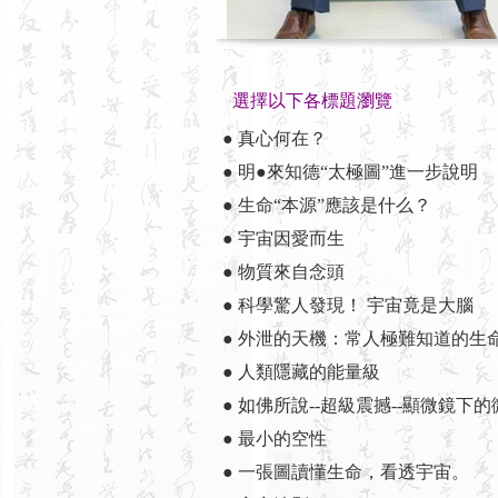
選擇以下各標題瀏覽
● 真心何在？
● 明●來知德“太極圖”進一步說明
● 生命“本源”應該是什么？
● 宇宙因愛而生
● 物質來自念頭
● 科學驚人發現！ 宇宙竟是大腦
● 外泄的天機：常人極難知道的生
● 人類隱藏的能量級
● 如佛所說--超級震撼--顯微鏡下
● 最小的空性
● 一張圖讀懂生命，看透宇宙。