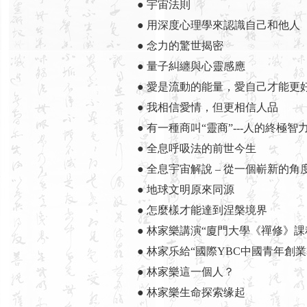
● 宇宙法則
● 用深度心理學來認識自己和他人
● 念力的驚世揭密
● 量子糾纏與心靈感應
● 愛是流動的能量，愛自己才能更
● 我相信愛情，但更相信人品
● 有一種商叫“靈商”---人的終極智
● 全息呼吸法的前世今生
● 全息宇宙解說 – 從一個嶄新的
● 地球文明原來同源
● 怎麼樣才能達到涅槃境界
● 林家樂講演“廈門大學《禪修》課
● 林家乐給“國際YBC中國青年創
● 林家樂這一個人？
● 林家樂生命探索缘起